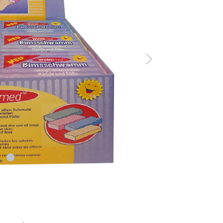
rpflaster
Bandagen-Gelenksch
laster
selbsthaftende Ban
pflaster Großpackung
selbsthaftende Band
Tiere
rpflaster
nkturpflaster
Cremes und Salben
üre/ Pediküre
Wundmed
bürste/ Kämme
Kräuterhof
tiges
Alter Heideschäfer
Sonstige
ische Alltagshelfer
sonstige Artikel