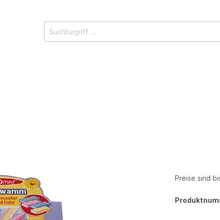
i WUNDmed
Wärmetherapie
Wärmepflaster
Wärmflasche
Preise sind b
r
Sport und Bewegung
Produktnum
pflaster
Kinesiologie Tape