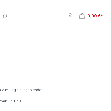
0,00 €*
Wellness Artikel
is zum Login ausgeblendet
Kälte- / Wärmetherapie
mer:
06-040
Kältetherapie