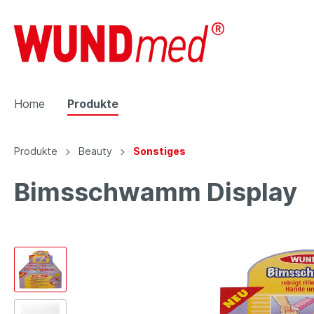
Home
Produkte
Produkte
Beauty
Sonstiges
Zur Kategorie Produkte
Bimsschwamm Display
Displays
Neu be
Gehörschutz
Pflaste
Ohrenstöpsel
Wund