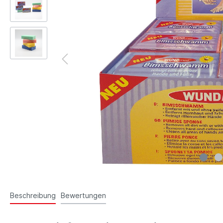
Kinde
Fußpf
Wund
Fixie
Akupu
Erste Hilfe
Beauty
Manik
Haar
Sons
Beschreibung
Bewertungen
Sprays
Medizin