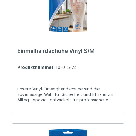
Einmalhandschuhe Vinyl S/M
Produktnummer:
10-015-24
unsere Vinyl-Einweghandschuhe sind die
zuverlässige Wahl für Sicherheit und Effizienz im
Alltag - speziell entwickelt für professionelle
Ansprüche. Perfekt für Pflegeeinrichtungen,
Gebäudereinigung, Gastronomie oder andere
Branchen - unsere Einmalhandschuhe garantieren
Ihnen den Schutz, auf den es
ankommt. Latexfrei: ideal für empfindliche Haut
und zur Reduktion von