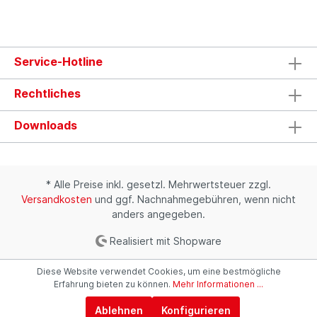
Branchen - unsere Einmalhandschuhe garantieren
Ihnen den Schutz, auf den es
ankommt.Latexfrei: ideal für empfindliche Haut
und zur Reduktion von
Allergierisiken.Puderfrei: angenehmer
Service-Hotline
Tragekomfort, selbst bei längerer
Nutzung.Praktische Verpackungsgröße: 10 Stück
pro Packung für flexiblen Einsatz.Geprüfte
Rechtliches
Sicherheit: resistent gegen Bakterien, Pilze und
Viren.
Downloads
* Alle Preise inkl. gesetzl. Mehrwertsteuer zzgl.
Versandkosten
und ggf. Nachnahmegebühren, wenn nicht
anders angegeben.
Realisiert mit Shopware
Diese Website verwendet Cookies, um eine bestmögliche
Erfahrung bieten zu können.
Mehr Informationen ...
Ablehnen
Konfigurieren