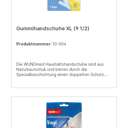
Gummihandschuhe XL (9 1/2)
Produktnummer:
10-004
Die WUNDmed Haushaltshandschuhe sind aus
Naturkautschuk und bieten durch die
Spezialbeschichtung einen doppelten Schutz.
Aus Naturkautschuk Ideale Passform Geraute
Fingerspitzen und Handflächen Doppelter Schutz
durch Spezialbeschichtung Extra lang Hersteller-
Informationen: WUNDmed GmbH & Co. KG
Dieselstr. 5 91183 Abenberg
verkauf@wundmed.de