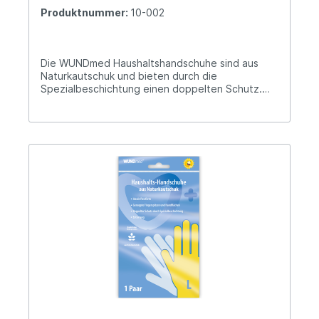
Produktnummer:
10-002
Die WUNDmed Haushaltshandschuhe sind aus
Naturkautschuk und bieten durch die
Spezialbeschichtung einen doppelten Schutz.
Aus Naturkautschuk Ideale Passform Geraute
Fingerspitzen und Handflächen Doppelter Schutz
durch Spezialbeschichtung Extra lang Hersteller-
Informationen: WUNDmed GmbH & Co. KG
Dieselstr. 5 91183 Abenberg
verkauf@wundmed.de