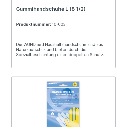
Gummihandschuhe L (8 1/2)
Produktnummer:
10-003
Die WUNDmed Haushaltshandschuhe sind aus
Naturkautschuk und bieten durch die
Spezialbeschichtung einen doppelten Schutz.
Aus Naturkautschuk Ideale Passform Geraute
Fingerspitzen und Handflächen Doppelter Schutz
durch Spezialbeschichtung Extra lang Hersteller-
Informationen: WUNDmed GmbH & Co. KG
Dieselstr. 5 91183 Abenberg
verkauf@wundmed.de