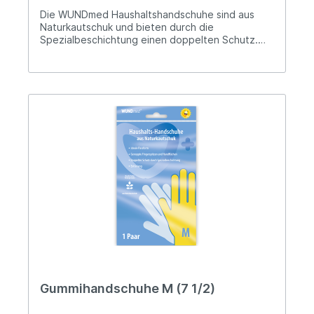
Die WUNDmed Haushaltshandschuhe sind aus
Naturkautschuk und bieten durch die
Spezialbeschichtung einen doppelten Schutz.
Aus Naturkautschuk Ideale Passform Geraute
Fingerspitzen und Handflächen Doppelter Schutz
durch Spezialbeschichtung Extra lang Hersteller-
Informationen: WUNDmed GmbH & Co. KG
Dieselstr. 5 91183 Abenberg
verkauf@wundmed.de
Gummihandschuhe M (7 1/2)