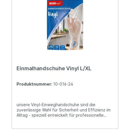
Allergierisiken.Puderfrei: angenehmer
Tragekomfort, selbst bei längerer
Nutzung.Praktische Verpackungsgröße: 10 Stück
pro Packung für flexiblen Einsatz.Geprüfte
Sicherheit: resistent gegen Bakterien, Pilze und
Viren.
Einmalhandschuhe Vinyl L/XL
Produktnummer:
10-016-24
unsere Vinyl-Einweghandschuhe sind die
zuverlässige Wahl für Sicherheit und Effizienz im
Alltag - speziell entwickelt für professionelle
Ansprüche.Perfekt für Pflegeeinrichtungen,
Gebäudereinigung, Gastronomie oder andere