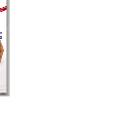
rpflaster
Bandagen-Gelenksch
laster
selbsthaftende Ban
pflaster Großpackung
selbsthaftende Band
Tiere
rpflaster
nkturpflaster
Cremes und Salben
üre/ Pediküre
Wundmed
bürste/ Kämme
Kräuterhof
iges
Alter Heideschäfer
Sonstige
ische Alltagshelfer
sonstige Artikel