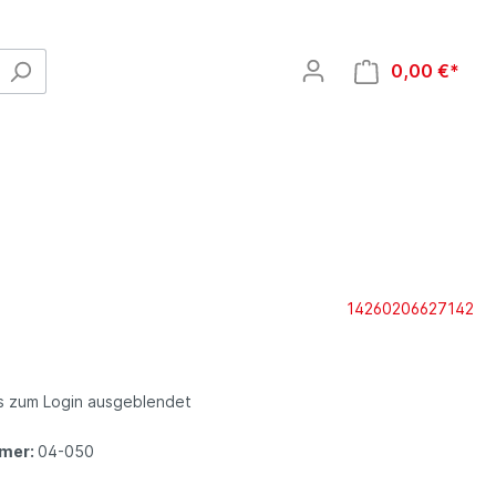
0,00 €*
Wellness Artikel
14260206627142
is zum Login ausgeblendet
Kälte- / Wärmetherapie
mer:
04-050
Kältetherapie