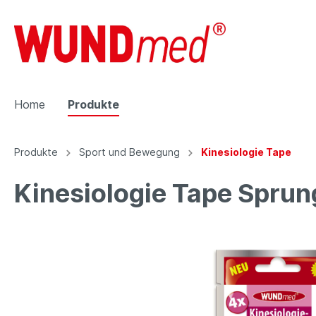
Home
Produkte
Produkte
Sport und Bewegung
Kinesiologie Tape
Zur Kategorie Produkte
Kinesiologie Tape Spru
Displays
Neu be
Gehörschutz
Pflaste
Ohrenstöpsel
Wund