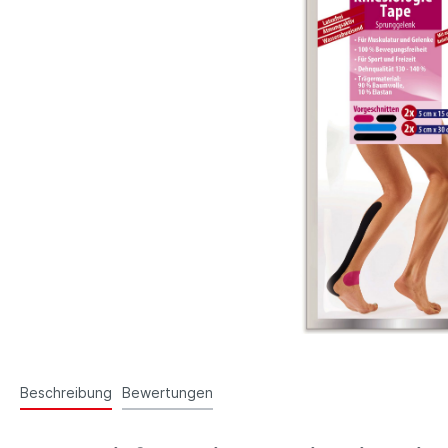
Kinde
Fußpf
Wund
Fixie
Akupu
Erste Hilfe
Beauty
Manik
Haar
Sonst
Beschreibung
Bewertungen
Sprays
Medizin